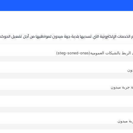
الخدمات الإلكترونية التي تسديها بلدية جربة ميدون لمواطنيها من أجل تفعيل الحوكم
بكات العمومية(steg-soned-onas)
دون
ة جربة ميدون
بة ميدون