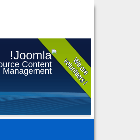
urce Content
Management
القالب الخاص بهذا الإظهار غير متاح. يرج