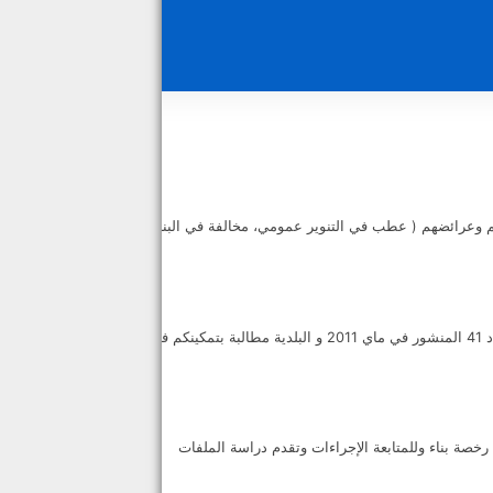
 وعرائضهم ( عطب في التنوير عمومي، مخالفة في البناء،
طلب النفذ إلى الوثائق الإدارية وذلك حسب المرسوم عدد 41 المنشور في ماي 2011 و البلدية مطالبة بتمكينكم فيما
ة بناء وللمتابعة الإجراءات وتقدم دراسة الملفات