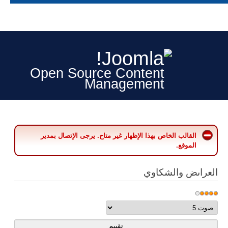
Open Source Content
Management
القالب الخاص بهذا الإظهار غير متاح. يرجى الإتصال بمدير
الموقع.
العراىض والشكاوي